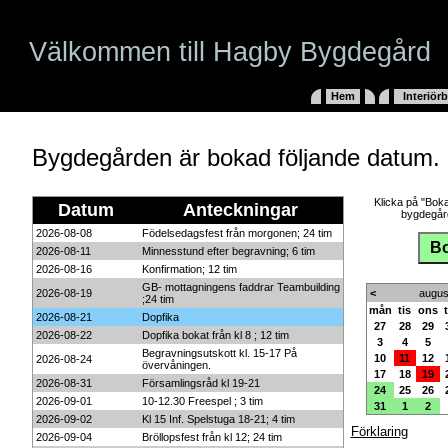
Välkommen till Hagby Bygdegård
Hem
Interiörb
Bygdegården är bokad följande datum.
Klicka på "Boka
Datum
Anteckningar
bygdegård
2026-08-08
Födelsedagsfest från morgonen; 24 tim
2026-08-11
Minnesstund efter begravning; 6 tim
2026-08-16
Konfirmation; 12 tim
GB- mottagningens faddrar Teambuilding
2026-08-19
<
augus
;24 tim
mån
tis
ons
2026-08-21
Dopfika
27
28
29
2026-08-22
Dopfika bokat från kl 8 ; 12 tim
3
4
5
Begravningsutskott kl. 15-17 På
10
11
12
2026-08-24
övervåningen.
17
18
19
2026-08-31
Församlingsråd kl 19-21
24
25
26
2026-09-01
10-12.30 Freespel ; 3 tim
31
1
2
2026-09-02
Kl 15 Inf. Spelstuga 18-21; 4 tim
Förklaring
2026-09-04
Bröllopsfest från kl 12; 24 tim